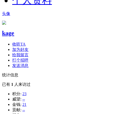
个人资料
头像
kage
收听TA
加为好友
给我留言
打个招呼
发送消息
统计信息
已有
1
人来访过
积分:
23
威望:
--
金钱:
21
贡献:
--