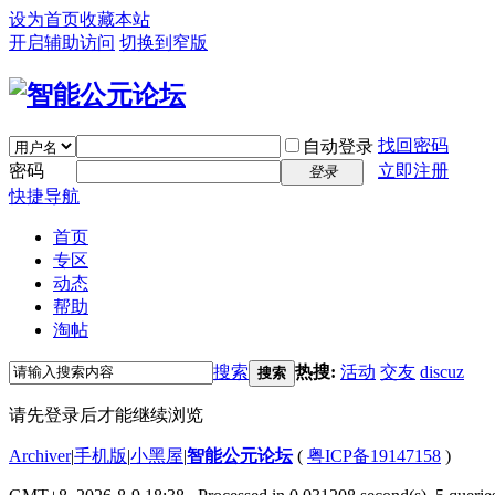
设为首页
收藏本站
开启辅助访问
切换到窄版
找回密码
自动登录
密码
立即注册
登录
快捷导航
首页
专区
动态
帮助
淘帖
搜索
热搜:
活动
交友
discuz
搜索
请先登录后才能继续浏览
Archiver
|
手机版
|
小黑屋
|
智能公元论坛
(
粤ICP备19147158
)