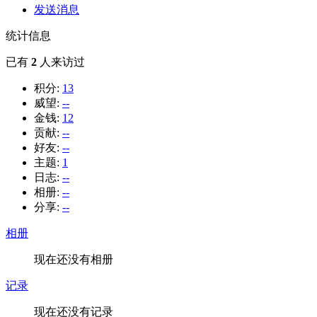
发送消息
统计信息
已有
2
人来访过
积分:
13
威望:
--
金钱:
12
贡献:
--
好友:
--
主题:
1
日志:
--
相册:
--
分享:
--
相册
现在还没有相册
记录
现在还没有记录